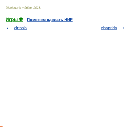
Diccionario médico
.
2013
.
Игры ⚽
Поможем сделать НИР
cirtosis
cisaprida