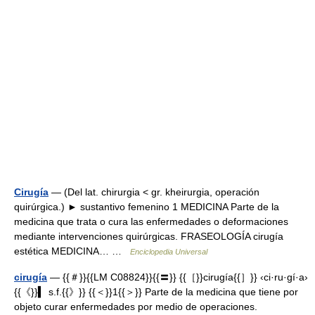
Cirugía
— (Del lat. chirurgia < gr. kheirurgia, operación
quirúrgica.) ► sustantivo femenino 1 MEDICINA Parte de la
medicina que trata o cura las enfermedades o deformaciones
mediante intervenciones quirúrgicas. FRASEOLOGÍA cirugía
estética MEDICINA… …
Enciclopedia Universal
cirugía
— {{＃}}{{LM C08824}}{{〓}} {{［}}cirugía{{］}} ‹ci·ru·gí·a›
{{《}}▍ s.f.{{》}} {{＜}}1{{＞}} Parte de la medicina que tiene por
objeto curar enfermedades por medio de operaciones.