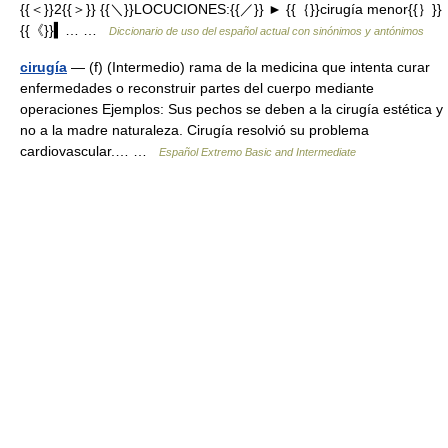
{{＜}}2{{＞}} {{＼}}LOCUCIONES:{{／}} ► {{｛}}cirugía menor{{｝}}
{{《}}▍… …
Diccionario de uso del español actual con sinónimos y antónimos
cirugía
— (f) (Intermedio) rama de la medicina que intenta curar
enfermedades o reconstruir partes del cuerpo mediante
operaciones Ejemplos: Sus pechos se deben a la cirugía estética y
no a la madre naturaleza. Cirugía resolvió su problema
cardiovascular.… …
Español Extremo Basic and Intermediate