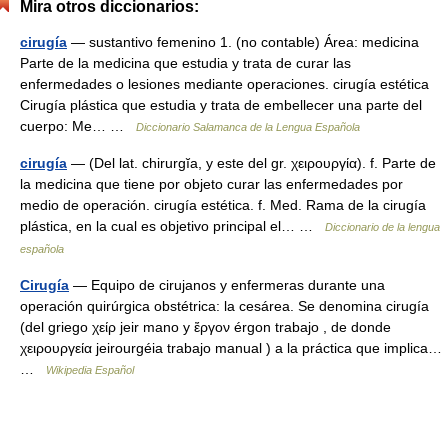
Mira otros diccionarios:
cirugía
— sustantivo femenino 1. (no contable) Área: medicina
Parte de la medicina que estudia y trata de curar las
enfermedades o lesiones mediante operaciones. cirugía estética
Cirugía plástica que estudia y trata de embellecer una parte del
cuerpo: Me… …
Diccionario Salamanca de la Lengua Española
cirugía
— (Del lat. chirurgĭa, y este del gr. χειρουργία). f. Parte de
la medicina que tiene por objeto curar las enfermedades por
medio de operación. cirugía estética. f. Med. Rama de la cirugía
plástica, en la cual es objetivo principal el… …
Diccionario de la lengua
española
Cirugía
— Equipo de cirujanos y enfermeras durante una
operación quirúrgica obstétrica: la cesárea. Se denomina cirugía
(del griego χείρ jeir mano y ἔργον érgon trabajo , de donde
χειρουργεία jeirourgéia trabajo manual ) a la práctica que implica…
…
Wikipedia Español