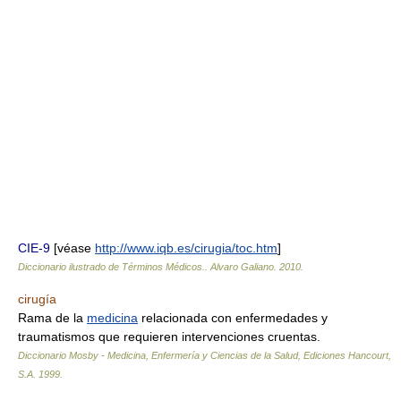
CIE-9
[véase
http://www.iqb.es/cirugia/toc.htm
]
Diccionario ilustrado de Términos Médicos.
.
Alvaro Galiano
.
2010
.
cirugía
Rama de la
medicina
relacionada con enfermedades y
traumatismos que requieren intervenciones cruentas.
Diccionario Mosby - Medicina, Enfermería y Ciencias de la Salud, Ediciones Hancourt,
S.A
.
1999
.